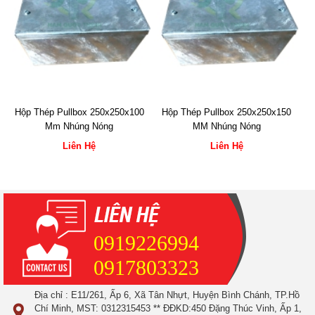
Hộp Thép Pullbox 250x250x100
Hộp Thép Pullbox 250x250x150
Mm Nhúng Nóng
MM Nhúng Nóng
Liên Hệ
Liên Hệ
0919226994
0917803323
Địa chỉ : E11/261, Ấp 6, Xã Tân Nhựt, Huyện Bình Chánh, TP.Hồ
Chí Minh, MST: 0312315453 ** ĐĐKD:450 Đặng Thúc Vinh, Ấp 1,