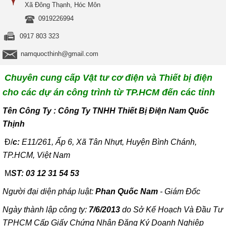
Xã Đông Thạnh, Hóc Môn
0919226994
0917 803 323
namquocthinh@gmail.com
Chuyên cung cấp Vật tư cơ điện và Thiết bị điện
cho các dự án công trình từ TP.HCM đến các tỉnh
T
ên Công Ty : Công Ty TNHH Thiết Bị Điện Nam Quốc
Thịnh
Đ/
c:
E11/261, Ấp 6, Xã Tân Nhựt, Huyện Bình Chánh,
TP.HCM, Việt Nam
M
ST: 03 12 31 54 53
Người đại diện pháp luật:
Phan Quốc Nam
- Giám Đốc
Ngày thành lập công ty:
7/6/2013
do Sở Kế Hoạch Và Đầu Tư
TPHCM Cấp Giấy Chứng Nhận Đăng Ký Doanh Nghiệp