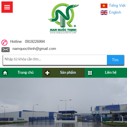
Tiếng Việt
English
Hotline: 0919226994
namquocthinh@gmail.com
Tìm
Trang chủ
Sản phẩm
Liên hệ