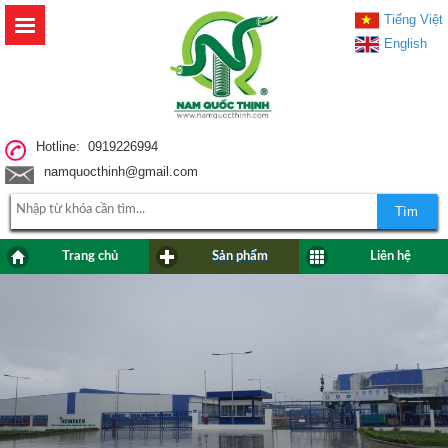
Tiếng Việt
English
Hotline: 0919226994
namquocthinh@gmail.com
Tìm
Trang chủ
Sản phẩm
Liên hệ