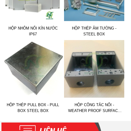
HỘP NHÔM NỔI KÍN NƯỚC
HỘP THÉP ÂM TƯỜNG -
IP67
STEEL BOX
HỘP THÉP PULL BOX - PULL
HỘP CÔNG TẮC NỔI -
BOX STEEL BOX
WEATHER PROOF SURFACE
SWITCH