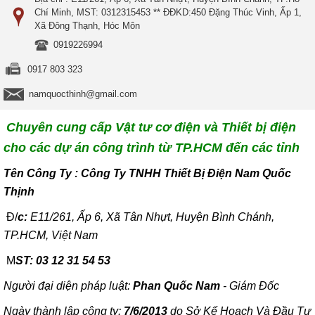
Chí Minh, MST: 0312315453 ** ĐĐKD:450 Đặng Thúc Vinh, Ấp 1,
Xã Đông Thạnh, Hóc Môn
0919226994
0917 803 323
namquocthinh@gmail.com
Chuyên cung cấp Vật tư cơ điện và Thiết bị điện
cho các dự án công trình từ TP.HCM đến các tỉnh
T
ên Công Ty : Công Ty TNHH Thiết Bị Điện Nam Quốc
Thịnh
Đ/
c:
E11/261, Ấp 6, Xã Tân Nhựt, Huyện Bình Chánh,
TP.HCM, Việt Nam
M
ST: 03 12 31 54 53
Người đại diện pháp luật:
Phan Quốc Nam
- Giám Đốc
Ngày thành lập công ty:
7/6/2013
do Sở Kế Hoạch Và Đầu Tư