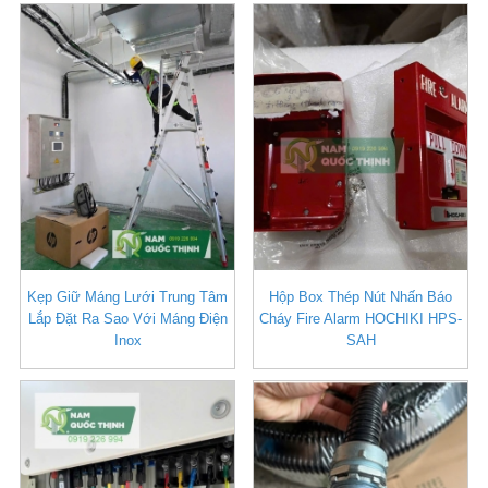
Kẹp Giữ Máng Lưới Trung Tâm
Hộp Box Thép Nút Nhấn Báo
Lắp Đặt Ra Sao Với Máng Điện
Cháy Fire Alarm HOCHIKI HPS-
Inox
SAH