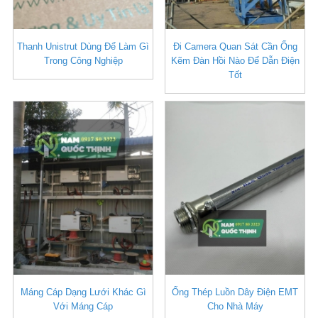
Thanh Unistrut Dùng Để Làm Gì
Đi Camera Quan Sát Cần Ống
Trong Công Nghiệp
Kẽm Đàn Hồi Nào Để Dẫn Điện
Tốt
Máng Cáp Dạng Lưới Khác Gì
Ống Thép Luồn Dây Điện EMT
Với Máng Cáp
Cho Nhà Máy