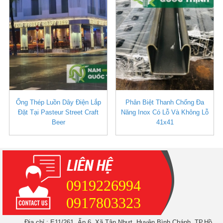
Ống Thép Luồn Dây Điện Lắp
Phân Biệt Thanh Chống Đa
Đặt Tại Pasteur Street Craft
Năng Inox Có Lỗ Và Không Lỗ
Beer
41x41
0919226994
0917803323
Địa chỉ : E11/261, Ấp 6, Xã Tân Nhựt, Huyện Bình Chánh, TP.Hồ