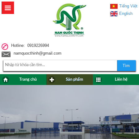
Tiếng Việt
English
Hotline: 0919226994
namquocthinh@gmail.com
Tìm
Trang chủ
Sản phẩm
Liên hệ