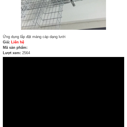
Ứng dụng lắp đặt máng cáp dạng lưới
Giá:
Liên hệ
Mã sản phẩm:
Lượt xem:
2564