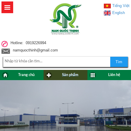
Tiếng Việt
English
Hotline: 0919226994
namquocthinh@gmail.com
Tìm
Trang chủ
Sản phẩm
Liên hệ