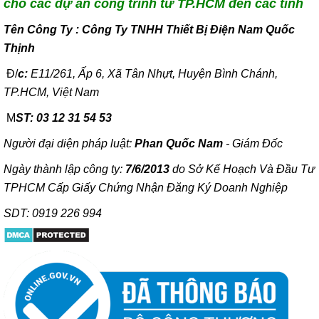
cho các dự án công trình từ TP.HCM đến các tỉnh
T
ên Công Ty : Công Ty TNHH Thiết Bị Điện Nam Quốc
Thịnh
Đ/
c:
E11/261, Ấp 6, Xã Tân Nhựt, Huyện Bình Chánh,
TP.HCM, Việt Nam
M
ST: 03 12 31 54 53
Người đại diện pháp luật:
Phan Quốc Nam
- Giám Đốc
Ngày thành lập công ty:
7/6/2013
do Sở Kế Hoạch Và Đầu Tư
TPHCM Cấp Giấy Chứng Nhận Đăng Ký Doanh Nghiệp
SDT: 0919 226 994