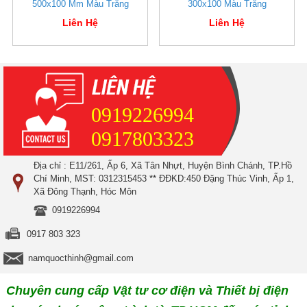
500x100 Mm Màu Trắng
300x100 Màu Trắng
Liên Hệ
Liên Hệ
0919226994
0917803323
Địa chỉ : E11/261, Ấp 6, Xã Tân Nhựt, Huyện Bình Chánh, TP.Hồ
Chí Minh, MST: 0312315453 ** ĐĐKD:450 Đặng Thúc Vinh, Ấp 1,
Xã Đông Thạnh, Hóc Môn
0919226994
0917 803 323
namquocthinh@gmail.com
Chuyên cung cấp Vật tư cơ điện và Thiết bị điện