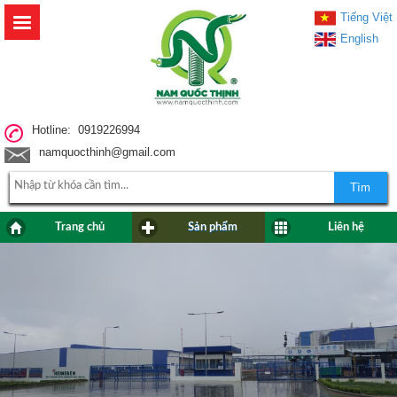
Tiếng Việt
English
Hotline: 0919226994
namquocthinh@gmail.com
Tìm
Trang chủ
Sản phẩm
Liên hệ