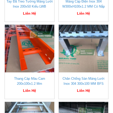
Tay Đã Treo Tường Máng Lưới
Máng Cáp Điện Inox 304
Inox 200x50 Kiểu LWB
W300xH100x1.2 MM Có Nắp
Liên Hệ
Liên Hệ
Thang Cáp Màu Cam
Chân Chống Sàn Máng Lưới
200x100x1.2 Mm
Inox 304 300x100 MM BFS
Liên Hệ
Liên Hệ