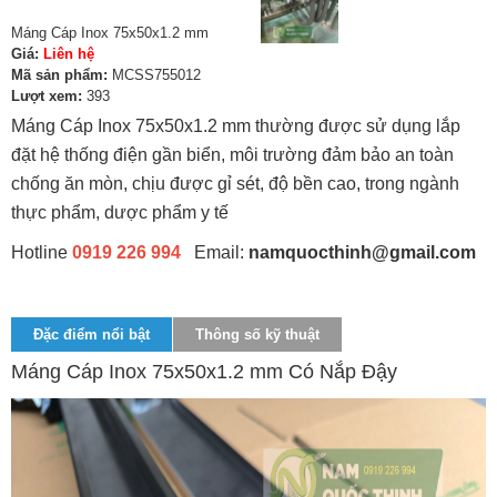
Máng Cáp Inox 75x50x1.2 mm
Giá:
Liên hệ
Mã sản phẩm:
MCSS755012
Lượt xem:
393
Máng Cáp Inox 75x50x1.2 mm thường được sử dụng lắp
đặt hệ thống điện gần biển, môi trường đảm bảo an toàn
chống ăn mòn, chịu được gỉ sét, độ bền cao, trong ngành
thực phẩm, dược phẩm y tế
Hotline
0919 226 994
Email:
namquocthinh@gmail.com
Đặc điểm nổi bật
Thông số kỹ thuật
Máng Cáp Inox 75x50x1.2 mm Có Nắp Đậy