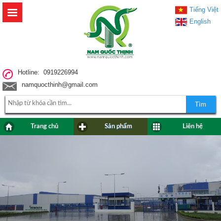
Tiếng Việt
English
Hotline: 0919226994
namquocthinh@gmail.com
Tìm
Trang chủ
Sản phẩm
Liên hệ