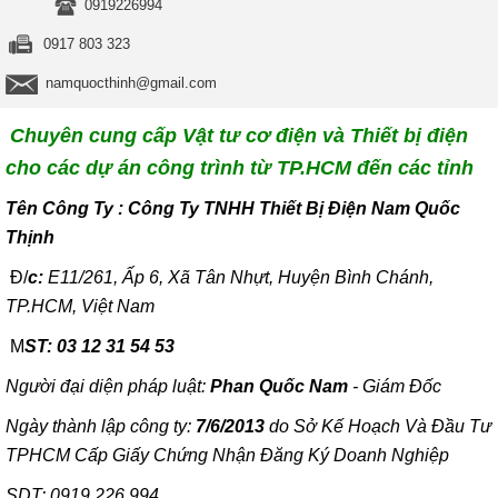
0919226994
0917 803 323
namquocthinh@gmail.com
Chuyên cung cấp Vật tư cơ điện và Thiết bị điện
cho các dự án công trình từ TP.HCM đến các tỉnh
T
ên Công Ty : Công Ty TNHH Thiết Bị Điện Nam Quốc
Thịnh
Đ/
c:
E11/261, Ấp 6, Xã Tân Nhựt, Huyện Bình Chánh,
TP.HCM, Việt Nam
M
ST: 03 12 31 54 53
Người đại diện pháp luật:
Phan Quốc Nam
- Giám Đốc
Ngày thành lập công ty:
7/6/2013
do Sở Kế Hoạch Và Đầu Tư
TPHCM Cấp Giấy Chứng Nhận Đăng Ký Doanh Nghiệp
SDT: 0919 226 994