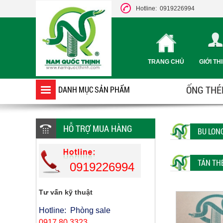
Hotline: 0919226994
TRANG CHỦ
GIỚI TH
ỐNG THÉP
DANH MỤC SẢN PHẨM
HỖ TRỢ MUA HÀNG
BU LON
TÁN THÉ
0919226994
Tư vấn kỹ thuật
Hotline: Phòng sale
0917 80 3323