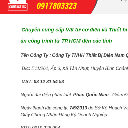
Máng Lưới Inox 304 W50xH50x5
0917803323
MM 2 Cây Đáy Kiểu Mới
Các Kích Thước Máng Lưới Inox Lắp
Chuyên cung cấp Vật tư cơ điện và Thiết bị
Được Kẹp Nối
án công trình từ TP.HCM đến các tỉnh
Kẹp Giữ Máng Lưới
Trung Tâm Lắp Đặt Ra
Sao Với Máng Điện
T
ên Công Ty : Công Ty TNHH Thiết Bị Điện Nam 
Inox
Đ/
c:
E11/261, Ấp 6, Xã Tân Nhựt, Huyện Bình Chán
M
ST: 03 12 31 54 53
Người đại diện pháp luật:
Phan Quốc Nam
- Giám Đ
Ngày thành lập công ty:
7/6/2013
do Sở Kế Hoạch V
Giấy Chứng Nhận Đăng Ký Doanh Nghiệp
SDT: 0919 226 994