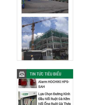
Hộp Box Thép Nút
Nhấn Báo Cháy Fire
TIN TỨC TIÊU BIỂU
Alarm HOCHIKI HPS-
SAH
Lựa Chọn Đường Kính
Đầu Nối Ruột Gà Kẽm
Nối Ống Ruột Gà Thép
Với Dây Cáp Điện