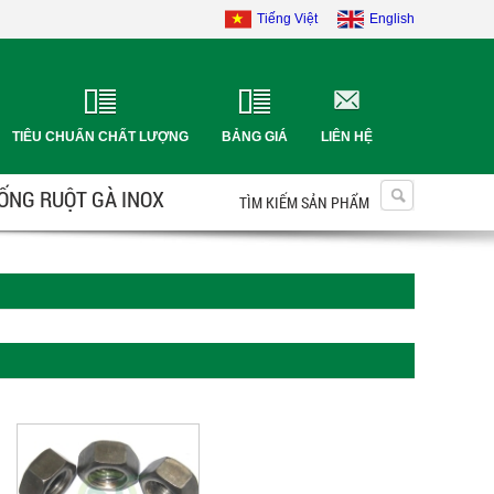
Tiếng Việt
English
TIÊU CHUẨN CHẤT LƯỢNG
BẢNG GIÁ
LIÊN HỆ
 ỐNG RUỘT GÀ INOX
TÌM KIẾM SẢN PHẨM