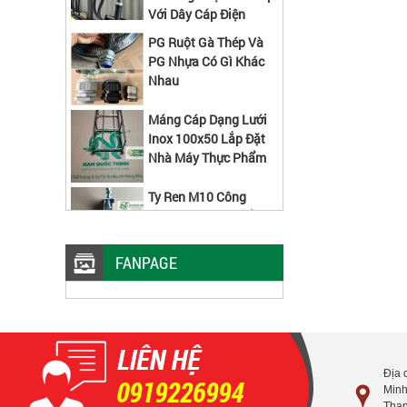
PG Ruột Gà Thép Và
PG Nhựa Có Gì Khác
Nhau
Máng Cáp Dạng Lưới
Inox 100x50 Lắp Đặt
Nhà Máy Thực Phẩm
Ty Ren M10 Công
Trình Nào Cũng Sử
Dụng
Ưu Điểm Ống Thép Mạ Kẽm Luồn
FANPAGE
Dây Điện Trơn EMT
Cách Lắp Đầu Nối Ống Ruột Gà Kẽm
Địa 
0919226994
Minh
Thạn