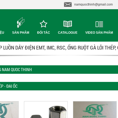
namquocthinh@gmail.com
IỆU
SẢN PHẨM
ĐỐI TÁC
CATALOGUE
VIDEO SẢN PHẨM
 LUỒN DÂY ĐIỆN EMT, IMC, RSC, ỐNG RUỘT GÀ LÕI THÉP,
G NAM QUOC THINH
P - ĐAI ỐC