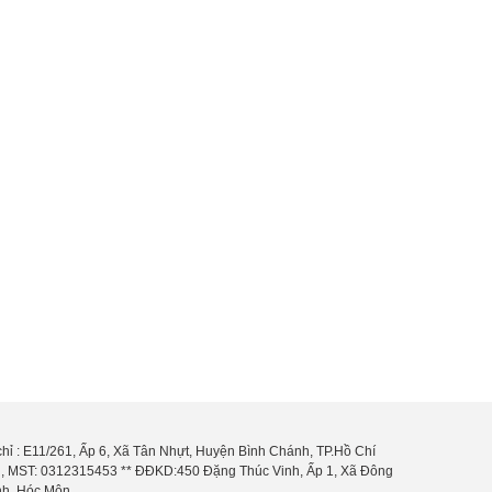
chỉ : E11/261, Ấp 6, Xã Tân Nhựt, Huyện Bình Chánh, TP.Hồ Chí
, MST: 0312315453 ** ĐĐKD:450 Đặng Thúc Vinh, Ấp 1, Xã Đông
h, Hóc Môn