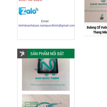
Email:
kinhdoanhduan.namquocthinh@gmail.com
Bulong Cổ Vuô
Thang Má
SẢN PHẨM NỔI BẬT