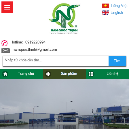
Tiếng Việt
English
Hotline: 0919226994
namquocthinh@gmail.com
Tìm
Trang chủ
Sản phẩm
Liên hệ