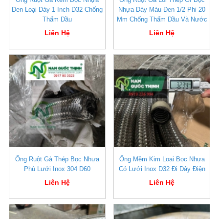
Đen Loại Dày 1 Inch D32 Chống
Nhựa Dày Màu Đen 1/2 Phi 20
Thấm Dầu
Mm Chống Thấm Dầu Và Nước
Liên Hệ
Liên Hệ
Ống Ruột Gà Thép Bọc Nhựa
Ống Mềm Kim Loại Bọc Nhựa
Phủ Lưới Inox 304 D60
Có Lưới Inox D32 Đi Dây Điện
Liên Hệ
Liên Hệ