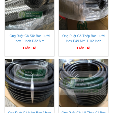
Ống Ruột Gà Sắt Bọc Lưới
Ống Ruột Gà Thép Bọc Lưới
Inox 1 Inch D32 Mm
Inox D49 Mm 1-1/2 Inch
Liên Hệ
Liên Hệ
Ống Ruột Gà Kẽm Bọc Nhựa
Ống Ruột Gà Lõi Thép GI Bọc