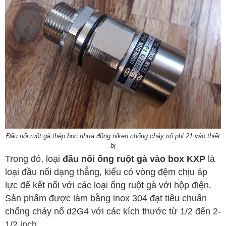
Đầu nối ruột gà thép bọc nhựa đồng niken chống cháy nổ phi 21 vào thiết
bị
Trong đó, loại
đầu nối ống ruột gà vào box KXP
là
loại đầu nối dạng thẳng, kiểu có vòng đệm chịu áp
lực để kết nối với các loại ống ruột gà với hộp điện.
Sản phẩm được làm bằng inox 304 đạt tiêu chuẩn
chống cháy nổ d2G4 với các kích thước từ 1/2 đến 2-
1/2 inch.