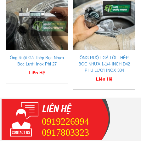
Ống Ruột Gà Thép Bọc Nhựa
ỐNG RUỘT GÀ LÕI THÉP
Bọc Lưới Inox Phi 27
BỌC NHỰA 1-1/4 INCH D42
PHỦ LƯỚI INOX 304
Liên Hệ
Liên Hệ
0919226994
0917803323