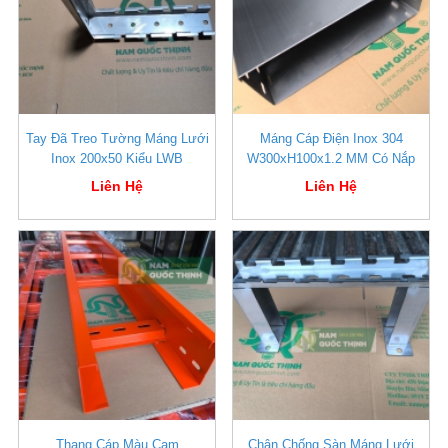
Tay Đã Treo Tường Máng Lưới
Máng Cáp Điện Inox 304
Inox 200x50 Kiểu LWB
W300xH100x1.2 MM Có Nắp
Liên Hệ
Liên Hệ
Thang Cáp Màu Cam
Chân Chống Sàn Máng Lưới