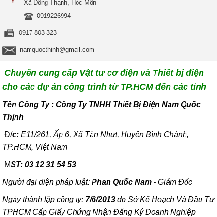
Xã Đông Thạnh, Hóc Môn
0919226994
0917 803 323
namquocthinh@gmail.com
Chuyên cung cấp Vật tư cơ điện và Thiết bị điện
cho các dự án công trình từ TP.HCM đến các tỉnh
T
ên Công Ty : Công Ty TNHH Thiết Bị Điện Nam Quốc
Thịnh
Đ/
c:
E11/261, Ấp 6, Xã Tân Nhựt, Huyện Bình Chánh,
TP.HCM, Việt Nam
M
ST: 03 12 31 54 53
Người đại diện pháp luật:
Phan Quốc Nam
- Giám Đốc
Ngày thành lập công ty:
7/6/2013
do Sở Kế Hoạch Và Đầu Tư
TPHCM Cấp Giấy Chứng Nhận Đăng Ký Doanh Nghiệp