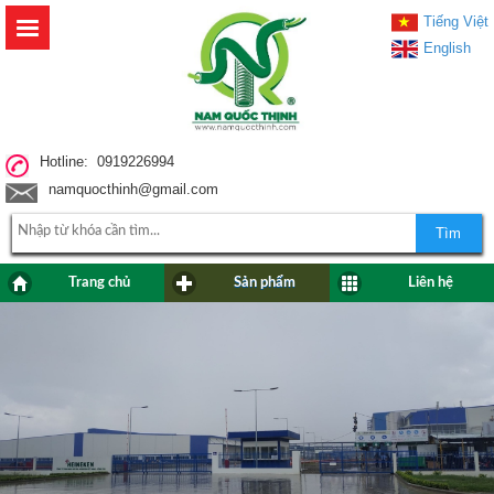
Tiếng Việt
English
Hotline: 0919226994
namquocthinh@gmail.com
Tìm
Trang chủ
Sản phẩm
Liên hệ