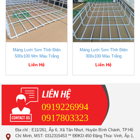
Máng Lưới Sơn Tĩnh Điện
Máng Lưới Sơn Tĩnh Điện
500x100 Mm Màu Trắng
300x100 Màu Trắng
Liên Hệ
Liên Hệ
0919226994
0917803323
Địa chỉ : E11/261, Ấp 6, Xã Tân Nhựt, Huyện Bình Chánh, TP.Hồ
Chí Minh, MST: 0312315453 ** ĐĐKD:450 Đặng Thúc Vinh, Ấp 1,