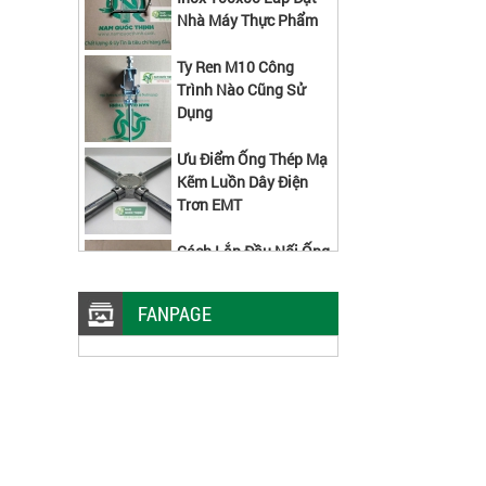
Ty Ren M10 Công
Trình Nào Cũng Sử
Dụng
Ưu Điểm Ống Thép Mạ
Kẽm Luồn Dây Điện
Trơn EMT
Cách Lắp Đầu Nối Ống
Ruột Gà Kẽm
Máng Lưới Inox 304
FANPAGE
W50xH50x5 MM 2 Cây
Đáy Kiểu Mới
Các Kích Thước Máng
Lưới Inox Lắp Được
Kẹp Nối