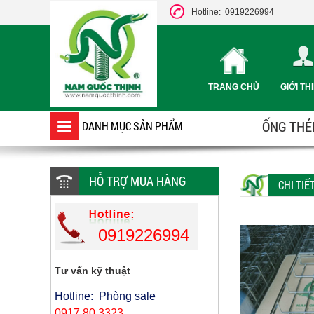
Hotline: 0919226994
TRANG CHỦ
GIỚI TH
ỐNG THÉP
DANH MỤC SẢN PHẨM
HỖ TRỢ MUA HÀNG
CHI TI
0919226994
Tư vấn kỹ thuật
Hotline: Phòng sale
0917 80 3323