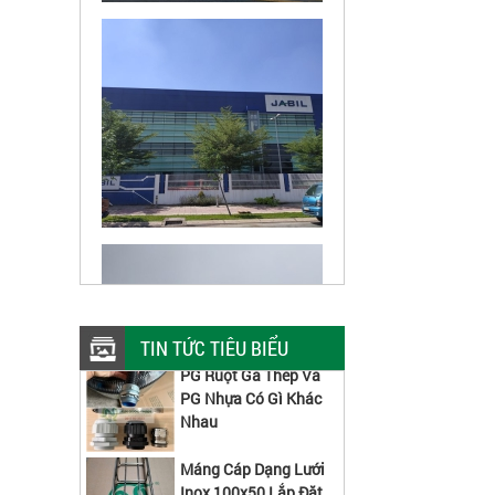
PG Ruột Gà Thép Và
TIN TỨC TIÊU BIỂU
PG Nhựa Có Gì Khác
Nhau
Máng Cáp Dạng Lưới
Inox 100x50 Lắp Đặt
Nhà Máy Thực Phẩm