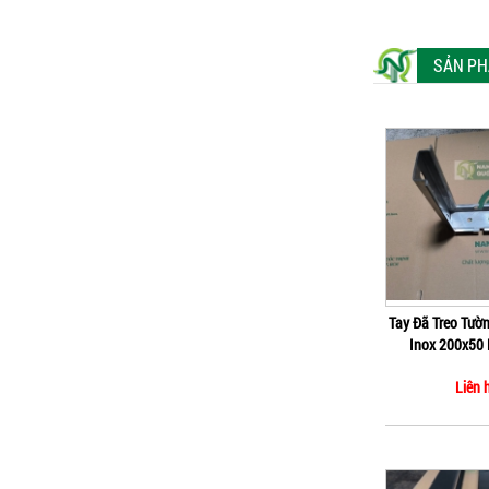
SẢN PH
Tay Đã Treo Tườ
Inox 200x50
Liên 