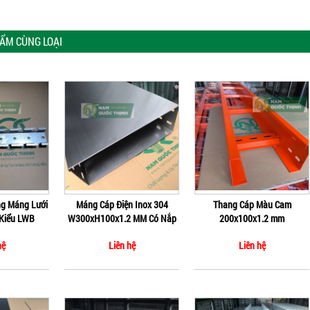
ẨM CÙNG LOẠI
ng Máng Lưới
Máng Cáp Điện Inox 304
Thang Cáp Màu Cam
 Kiểu LWB
W300xH100x1.2 MM Có Nắp
200x100x1.2 mm
hệ
Liên hệ
Liên hệ