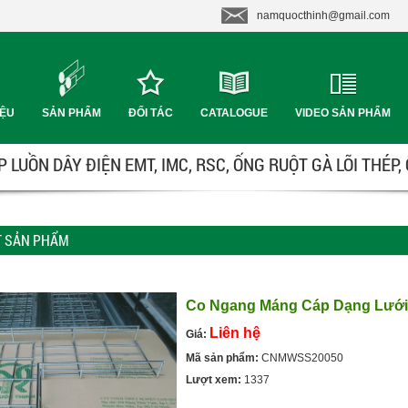
namquocthinh@gmail.com
IỆU
SẢN PHẨM
ĐỐI TÁC
CATALOGUE
VIDEO SẢN PHẨM
 LUỒN DÂY ĐIỆN EMT, IMC, RSC, ỐNG RUỘT GÀ LÕI THÉP,
ẾT SẢN PHẨM
Co Ngang Máng Cáp Dạng Lưới
Liên hệ
Giá:
Mã sản phẩm:
CNMWSS20050
Lượt xem:
1337