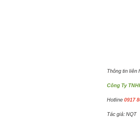
Kẹp Giữ Máng Lưới Trung Tâm Lắp
Đặt Ra Sao Với Máng Điện Inox
Hộp Box Thép Nút Nhấn Báo Cháy
Fire Alarm HOCHIKI HPS-SAH
Thông tin liên 
Lựa Chọn Đường Kính Đầu Nối Ruột
Gà Kẽm Nối Ống Ruột Gà Thép Với
Công Ty TNHH
Dây Cáp Điện
Hotline
0917 8
Tác giả: NQT