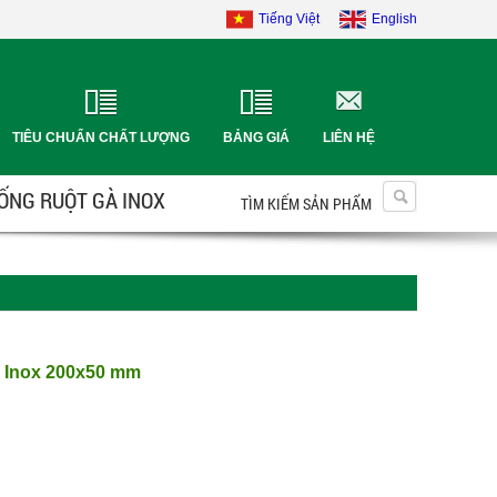
Tiếng Việt
English
TIÊU CHUẨN CHẤT LƯỢNG
BẢNG GIÁ
LIÊN HỆ
 ỐNG RUỘT GÀ INOX
TÌM KIẾM SẢN PHẨM
 Inox 200x50 mm