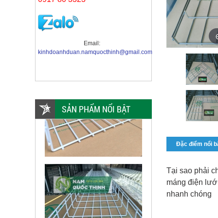
Email:
kinhdoanhduan.namquocthinh@gmail.com
SẢN PHẨM NỔI BẬT
Đặc điểm nổi b
Tại sao phải c
máng điện lưới 
nhanh chóng